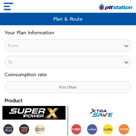
×
Plan & Route
PTT
Your Plan Information
Search
Plan
&
Route
Comsumption rate
Promotion
Product
Product
&
Service
Language